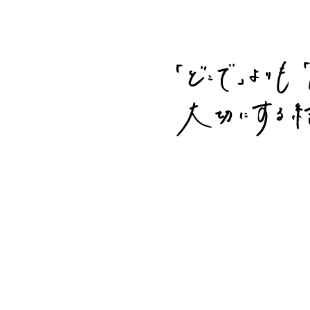
2015.10.26
2019.01.31
二次会と1.5次会の違
最低保証料金につい
いって何？
て
FOR Uくん
FOR Uくん
2015.01.06
2014.09.05
二次会の会費につい
お料理の提供方法に
て
ついて