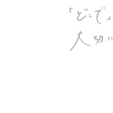
ご案内とさせていただきます。リモートワークになるた
ずに、お問合せは
問合せフォーム
もしくは
LINE@
か
お掛け致しますがご理解、ご協力のほどよろしくお願
てお祝いできる日が一刻も早く来ることを願って。皆
命を守ることに全力になりましょう。