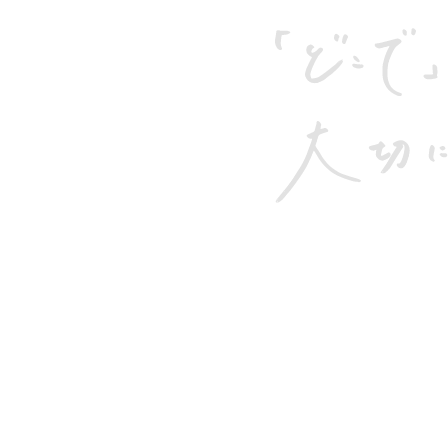
素敵なパーティーをプロデュース出来るようスタッフ
す。どうぞご理解のほど、よろしくお願い致します。
.30
2019.10.
どこででも開催が可能
代表ブロ